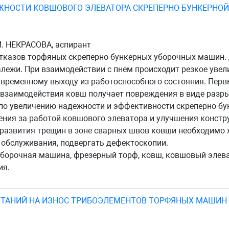
НОСТИ КОВШОВОГО ЭЛЕВАТОРА СКРЕПЕРНО-БУНКЕРНОЙ
.И. НЕКРАСОВА, аспирант
казов торфяных скреперно-бункерных уборочных машин. 
алежи. При взаимодействии с пнем происходит резкое увел
 временному выходу из работоспособного состояния. Первы
 взаимодействия ковш получает повреждения в виде разр
по увеличению надежности и эффективности скреперно-б
ения за работой ковшового элеватора и улучшения констр
развития трещин в зоне сварных швов ковши необходимо хо
 обслуживания, подвергать дефектоскопии.
борочная машина, фрезерный торф, ковш, ковшовый элева
ия.
ЫТАНИЙ НА ИЗНОС ТРИБОЭЛЕМЕНТОВ ТОРФЯНЫХ МАШИН