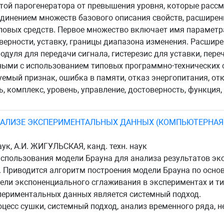
той парогенератора от превышения уровня, которые расс
единением множеств базового описания свойств, расширен
вых средств. Первое множество включает имя параметра,
оверности, уставку, границы диапазона изменения. Расшир
дуля для передачи сигнала, гистерезис для уставки, пере
ными с использованием типовых программно-технических 
емый признак, ошибка в памяти, отказ энергопитания, от
 комплекс, уровень, управление, достоверность, функция, 
НАЛИЗЕ ЭКСПЕРИМЕНТАЛЬНЫХ ДАННЫХ (КОМПЬЮТЕРНАЯ
ук, А.И. ЖИГУЛЬСКАЯ, канд. техн. наук
использования модели Брауна для анализа результатов э
. Приводится алгоритм построения модели Брауна по осн
ели экспоненциального сглаживания в экспериментах и ти
периментальных данных является системный подход.
оцесс сушки, системный подход, анализ временного ряда, 