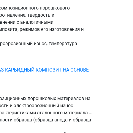
 композиционного порошкового
отивление, твердость и
авнении с аналогичными
мпозита, режимов его изготовления и
троэрозионный износ, температура
АЗ-КАРБИДНЫЙ КОМПОЗИТ НА ОСНОВЕ
позиционных порошковых материалов на
ость и электроэрозионный износ
рактеристиками эталонного материала –
ности образца (образца-анода и образца-