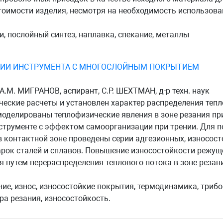
тоимости изделия, несмотря на необходимость использов
, послойный синтез, наплавка, спекание, металлы
НИИ ИНСТРУМЕНТА С МНОГОСЛОЙНЫМ ПОКРЫТИЕМ
А.М. МИГРАНОВ, аспирант, С.Р. ШЕХТМАН, д-р техн. наук
еские расчеты и установлен характер распределения тепл
моделированы теплофизические явления в зоне резания п
струменте с эффектом самоорганизации при трении. Для 
в контактной зоне проведены серии адгезионных, износос
арок сталей и сплавов. Повышение износостойкости режущ
путем перераспределения теплового потока в зоне резан
ние, износ, износостойкие покрытия, термодинамика, триб
ра резания, износостойкость.