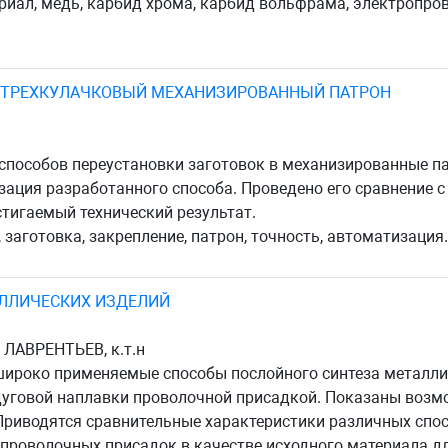
ал, медь, карбид хрома, карбид вольфрама, электропров
В ТРЕХКУЛАЧКОВЫЙ МЕХАНИЗИРОВАННЫЙ ПАТРОН
способов переустановки заготовок в механизированные п
зация разработанного способа. Проведено его сравнение
тигаемый технический результат.
 заготовка, закрепление, патрон, точность, автоматизация.
ЛЛИЧЕСКИХ ИЗДЕЛИЙ
 ЛАВРЕНТЬЕВ, к.т.н
широко применяемые способы послойного синтеза металли
уговой наплавки проволочной присадкой. Показаны возмо
 Приводятся сравнительные характеристики различных спо
 проволочных присадок в качестве исходного материала дл