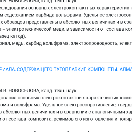
М.В. НОВОСЕЛОВА, канд. техн. наук
следования основных электроконтактных характеристик
ым содержанием карбида вольфрама. Удельное электросопр
х образцов представлены в абсолютных величинах и в ср
 – электротехнической меди, в зависимости от состава ко
азец-катод).
ал, медь, карбид вольфрама, электропроводность, элек
РИАЛА, СОДЕРЖАЩЕГО ТУГОПЛАВКИЕ КОМПОНЕТЫ. АЛМ
М.В. НОВОСЕЛОВА, канд. техн. наук
дования основных электроконтактных характеристик ком
ома и вольфрама. Удельное электросопротивление, тверд
 абсолютных величинах и в сравнении с аналогичными ха
 от состава композита, режимов его изготовления и поляр