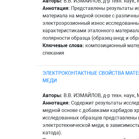
Авторы:
В.В. ИЗМАЙЛОВ, д-р техн. наук, 
Аннотация:
Представлены результаты ис
материала на медной основе с различн
электроэрозионный износ исследованны
характеристиками эталонного материала
полярности образца (образец-анод и обр
Ключевые слова:
композиционный матери
спекания
ЭЛЕКТРОКОНТАКТНЫЕ СВОЙСТВА МАТЕ
МЕДИ
Авторы:
В.В. ИЗМАЙЛОВ, д-р техн. наук, 
Аннотация:
Содержит результаты иссле
медной основе с добавками карбидов хр
исследованных образцов представлены в
электротехнической меди, в зависимости
катода).