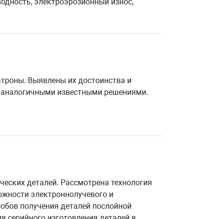
одность, электроэрозионный износ,
атроны. Выявлены их достоинства и
 с аналогичными известными решениями.
ческих деталей. Рассмотрена технология
жности электроннолучевого и
собов получения деталей послойной
я серийного изготовления деталей в